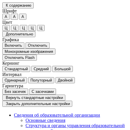
К содержанию
Шрифт
А
А
А
Цвет
Ц
Ц
Ц
Ц
Ц
Дополнительно
Графика
Включить
Отключить
Монохромные изображения
Отключить Flash
Кернинг
Стандартный
Средний
Большой
Интервал
Одинарный
Полуторный
Двойной
Гарнитура
Без засечек
С засечками
Вернуть стандартные настройки
Закрыть дополнительные настройки
Сведения об образовательной организации
Основные сведения
Структура и органы управления образовательной