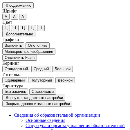
К содержанию
Шрифт
А
А
А
Цвет
Ц
Ц
Ц
Ц
Ц
Дополнительно
Графика
Включить
Отключить
Монохромные изображения
Отключить Flash
Кернинг
Стандартный
Средний
Большой
Интервал
Одинарный
Полуторный
Двойной
Гарнитура
Без засечек
С засечками
Вернуть стандартные настройки
Закрыть дополнительные настройки
Сведения об образовательной организации
Основные сведения
Структура и органы управления образовательной