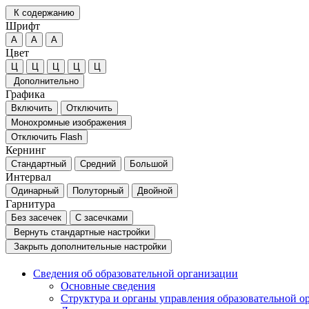
К содержанию
Шрифт
А
А
А
Цвет
Ц
Ц
Ц
Ц
Ц
Дополнительно
Графика
Включить
Отключить
Монохромные изображения
Отключить Flash
Кернинг
Стандартный
Средний
Большой
Интервал
Одинарный
Полуторный
Двойной
Гарнитура
Без засечек
С засечками
Вернуть стандартные настройки
Закрыть дополнительные настройки
Сведения об образовательной организации
Основные сведения
Структура и органы управления образовательной о