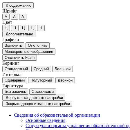
К содержанию
Шрифт
А
А
А
Цвет
Ц
Ц
Ц
Ц
Ц
Дополнительно
Графика
Включить
Отключить
Монохромные изображения
Отключить Flash
Кернинг
Стандартный
Средний
Большой
Интервал
Одинарный
Полуторный
Двойной
Гарнитура
Без засечек
С засечками
Вернуть стандартные настройки
Закрыть дополнительные настройки
Сведения об образовательной организации
Основные сведения
Структура и органы управления образовательной о