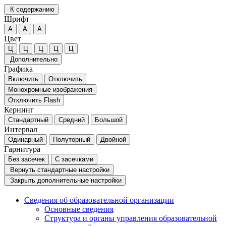
К содержанию
Шрифт
А
А
А
Цвет
Ц
Ц
Ц
Ц
Ц
Дополнительно
Графика
Включить
Отключить
Монохромные изображения
Отключить Flash
Кернинг
Стандартный
Средний
Большой
Интервал
Одинарный
Полуторный
Двойной
Гарнитура
Без засечек
С засечками
Вернуть стандартные настройки
Закрыть дополнительные настройки
Сведения об образовательной организации
Основные сведения
Структура и органы управления образовательной