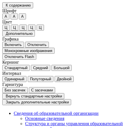
К содержанию
Шрифт
А
А
А
Цвет
Ц
Ц
Ц
Ц
Ц
Дополнительно
Графика
Включить
Отключить
Монохромные изображения
Отключить Flash
Кернинг
Стандартный
Средний
Большой
Интервал
Одинарный
Полуторный
Двойной
Гарнитура
Без засечек
С засечками
Вернуть стандартные настройки
Закрыть дополнительные настройки
Сведения об образовательной организации
Основные сведения
Структура и органы управления образовательной