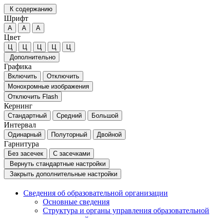
К содержанию
Шрифт
А
А
А
Цвет
Ц
Ц
Ц
Ц
Ц
Дополнительно
Графика
Включить
Отключить
Монохромные изображения
Отключить Flash
Кернинг
Стандартный
Средний
Большой
Интервал
Одинарный
Полуторный
Двойной
Гарнитура
Без засечек
С засечками
Вернуть стандартные настройки
Закрыть дополнительные настройки
Сведения об образовательной организации
Основные сведения
Структура и органы управления образовательной