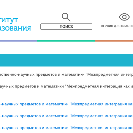
search
visibility
ВЕРСИЯ ДЛЯ СЛАБ
ественно-научных предметов и математики "Межпредметная интегр
научных предметов и математики "Межпредметная интеграция как 