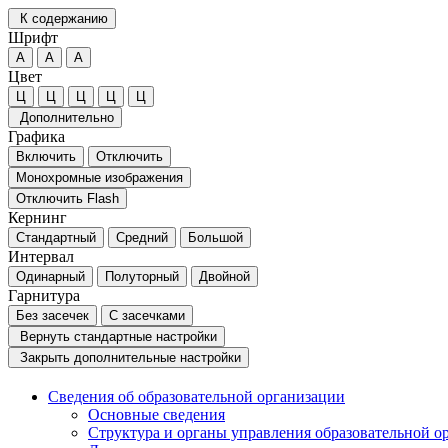
К содержанию
Шрифт
А
А
А
Цвет
Ц
Ц
Ц
Ц
Ц
Дополнительно
Графика
Включить
Отключить
Монохромные изображения
Отключить Flash
Кернинг
Стандартный
Средний
Большой
Интервал
Одинарный
Полуторный
Двойной
Гарнитура
Без засечек
С засечками
Вернуть стандартные настройки
Закрыть дополнительные настройки
Сведения об образовательной организации
Основные сведения
Структура и органы управления образовательной о