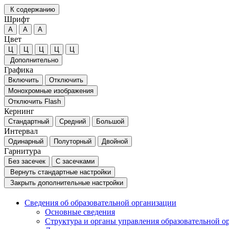
К содержанию
Шрифт
А
А
А
Цвет
Ц
Ц
Ц
Ц
Ц
Дополнительно
Графика
Включить
Отключить
Монохромные изображения
Отключить Flash
Кернинг
Стандартный
Средний
Большой
Интервал
Одинарный
Полуторный
Двойной
Гарнитура
Без засечек
С засечками
Вернуть стандартные настройки
Закрыть дополнительные настройки
Сведения об образовательной организации
Основные сведения
Структура и органы управления образовательной о