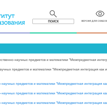
search
visibility
ВЕРСИЯ ДЛЯ СЛАБ
ественно-научных предметов и математики "Межпредметная интегр
научных предметов и математики "Межпредметная интеграция как 