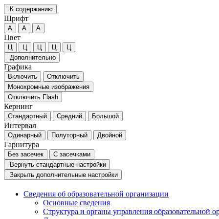
К содержанию
Шрифт
А
А
А
Цвет
Ц
Ц
Ц
Ц
Ц
Дополнительно
Графика
Включить
Отключить
Монохромные изображения
Отключить Flash
Кернинг
Стандартный
Средний
Большой
Интервал
Одинарный
Полуторный
Двойной
Гарнитура
Без засечек
С засечками
Вернуть стандартные настройки
Закрыть дополнительные настройки
Сведения об образовательной организации
Основные сведения
Структура и органы управления образовательной о