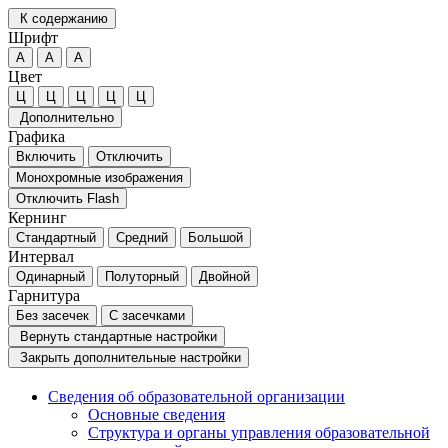
К содержанию
Шрифт
А
А
А
Цвет
Ц
Ц
Ц
Ц
Ц
Дополнительно
Графика
Включить
Отключить
Монохромные изображения
Отключить Flash
Кернинг
Стандартный
Средний
Большой
Интервал
Одинарный
Полуторный
Двойной
Гарнитура
Без засечек
С засечками
Вернуть стандартные настройки
Закрыть дополнительные настройки
Сведения об образовательной организации
Основные сведения
Структура и органы управления образовательной