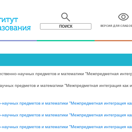
search
visibility
ВЕРСИЯ ДЛЯ СЛАБ
ественно-научных предметов и математики "Межпредметная интегр
научных предметов и математики "Межпредметная интеграция как 