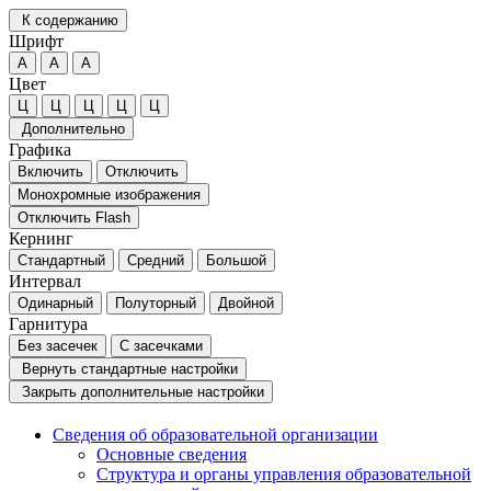
К содержанию
Шрифт
А
А
А
Цвет
Ц
Ц
Ц
Ц
Ц
Дополнительно
Графика
Включить
Отключить
Монохромные изображения
Отключить Flash
Кернинг
Стандартный
Средний
Большой
Интервал
Одинарный
Полуторный
Двойной
Гарнитура
Без засечек
С засечками
Вернуть стандартные настройки
Закрыть дополнительные настройки
Сведения об образовательной организации
Основные сведения
Структура и органы управления образовательной