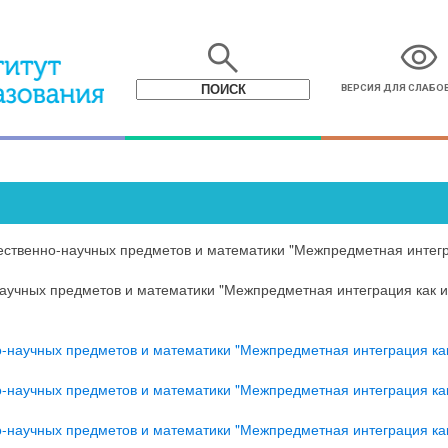
search
visibility
ВЕРСИЯ ДЛЯ СЛАБ
ественно-научных предметов и математики "Межпредметная интегр
научных предметов и математики "Межпредметная интеграция как 