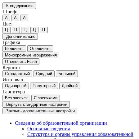
К содержанию
Шрифт
А
А
А
Цвет
Ц
Ц
Ц
Ц
Ц
Дополнительно
Графика
Включить
Отключить
Монохромные изображения
Отключить Flash
Кернинг
Стандартный
Средний
Большой
Интервал
Одинарный
Полуторный
Двойной
Гарнитура
Без засечек
С засечками
Вернуть стандартные настройки
Закрыть дополнительные настройки
Сведения об образовательной организации
Основные сведения
Структура и органы управления образовательной