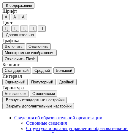
К содержанию
Шрифт
А
А
А
Цвет
Ц
Ц
Ц
Ц
Ц
Дополнительно
Графика
Включить
Отключить
Монохромные изображения
Отключить Flash
Кернинг
Стандартный
Средний
Большой
Интервал
Одинарный
Полуторный
Двойной
Гарнитура
Без засечек
С засечками
Вернуть стандартные настройки
Закрыть дополнительные настройки
Сведения об образовательной организации
Основные сведения
Структура и органы управления образовательной