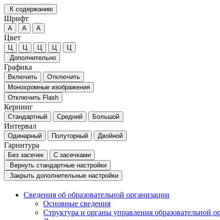
К содержанию
Шрифт
А
А
А
Цвет
Ц
Ц
Ц
Ц
Ц
Дополнительно
Графика
Включить
Отключить
Монохромные изображения
Отключить Flash
Кернинг
Стандартный
Средний
Большой
Интервал
Одинарный
Полуторный
Двойной
Гарнитура
Без засечек
С засечками
Вернуть стандартные настройки
Закрыть дополнительные настройки
Сведения об образовательной организации
Основные сведения
Структура и органы управления образовательной о