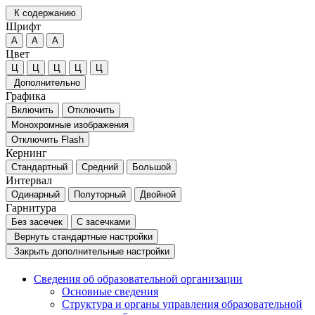
К содержанию
Шрифт
А
А
А
Цвет
Ц
Ц
Ц
Ц
Ц
Дополнительно
Графика
Включить
Отключить
Монохромные изображения
Отключить Flash
Кернинг
Стандартный
Средний
Большой
Интервал
Одинарный
Полуторный
Двойной
Гарнитура
Без засечек
С засечками
Вернуть стандартные настройки
Закрыть дополнительные настройки
Сведения об образовательной организации
Основные сведения
Структура и органы управления образовательной