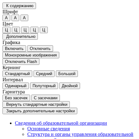
К содержанию
Шрифт
А
А
А
Цвет
Ц
Ц
Ц
Ц
Ц
Дополнительно
Графика
Включить
Отключить
Монохромные изображения
Отключить Flash
Кернинг
Стандартный
Средний
Большой
Интервал
Одинарный
Полуторный
Двойной
Гарнитура
Без засечек
С засечками
Вернуть стандартные настройки
Закрыть дополнительные настройки
Сведения об образовательной организации
Основные сведения
Структура и органы управления образовательной