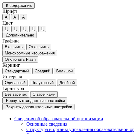
К содержанию
Шрифт
А
А
А
Цвет
Ц
Ц
Ц
Ц
Ц
Дополнительно
Графика
Включить
Отключить
Монохромные изображения
Отключить Flash
Кернинг
Стандартный
Средний
Большой
Интервал
Одинарный
Полуторный
Двойной
Гарнитура
Без засечек
С засечками
Вернуть стандартные настройки
Закрыть дополнительные настройки
Сведения об образовательной организации
Основные сведения
Структура и органы управления образовательной о