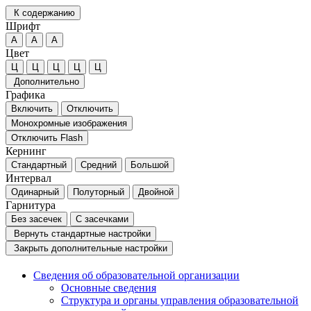
К содержанию
Шрифт
А
А
А
Цвет
Ц
Ц
Ц
Ц
Ц
Дополнительно
Графика
Включить
Отключить
Монохромные изображения
Отключить Flash
Кернинг
Стандартный
Средний
Большой
Интервал
Одинарный
Полуторный
Двойной
Гарнитура
Без засечек
С засечками
Вернуть стандартные настройки
Закрыть дополнительные настройки
Сведения об образовательной организации
Основные сведения
Структура и органы управления образовательной