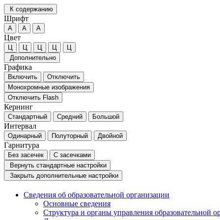
К содержанию
Шрифт
А
А
А
Цвет
Ц
Ц
Ц
Ц
Ц
Дополнительно
Графика
Включить
Отключить
Монохромные изображения
Отключить Flash
Кернинг
Стандартный
Средний
Большой
Интервал
Одинарный
Полуторный
Двойной
Гарнитура
Без засечек
С засечками
Вернуть стандартные настройки
Закрыть дополнительные настройки
Сведения об образовательной организации
Основные сведения
Структура и органы управления образовательной о