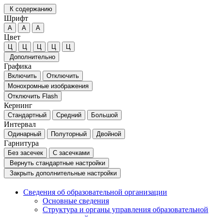
К содержанию
Шрифт
А
А
А
Цвет
Ц
Ц
Ц
Ц
Ц
Дополнительно
Графика
Включить
Отключить
Монохромные изображения
Отключить Flash
Кернинг
Стандартный
Средний
Большой
Интервал
Одинарный
Полуторный
Двойной
Гарнитура
Без засечек
С засечками
Вернуть стандартные настройки
Закрыть дополнительные настройки
Сведения об образовательной организации
Основные сведения
Структура и органы управления образовательной