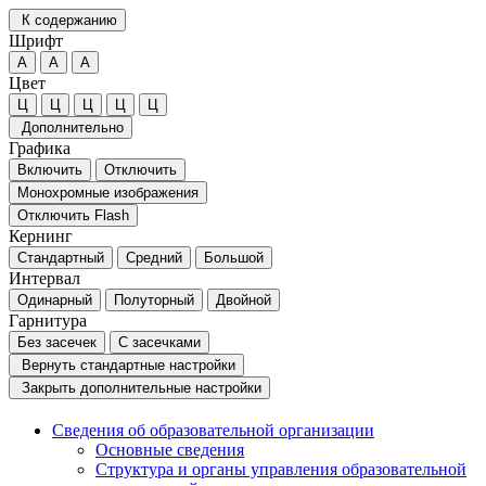
К содержанию
Шрифт
А
А
А
Цвет
Ц
Ц
Ц
Ц
Ц
Дополнительно
Графика
Включить
Отключить
Монохромные изображения
Отключить Flash
Кернинг
Стандартный
Средний
Большой
Интервал
Одинарный
Полуторный
Двойной
Гарнитура
Без засечек
С засечками
Вернуть стандартные настройки
Закрыть дополнительные настройки
Сведения об образовательной организации
Основные сведения
Структура и органы управления образовательной