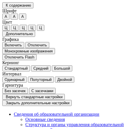
К содержанию
Шрифт
А
А
А
Цвет
Ц
Ц
Ц
Ц
Ц
Дополнительно
Графика
Включить
Отключить
Монохромные изображения
Отключить Flash
Кернинг
Стандартный
Средний
Большой
Интервал
Одинарный
Полуторный
Двойной
Гарнитура
Без засечек
С засечками
Вернуть стандартные настройки
Закрыть дополнительные настройки
Сведения об образовательной организации
Основные сведения
Структура и органы управления образовательной