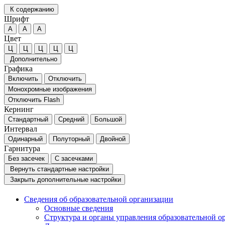
К содержанию
Шрифт
А
А
А
Цвет
Ц
Ц
Ц
Ц
Ц
Дополнительно
Графика
Включить
Отключить
Монохромные изображения
Отключить Flash
Кернинг
Стандартный
Средний
Большой
Интервал
Одинарный
Полуторный
Двойной
Гарнитура
Без засечек
С засечками
Вернуть стандартные настройки
Закрыть дополнительные настройки
Сведения об образовательной организации
Основные сведения
Структура и органы управления образовательной о