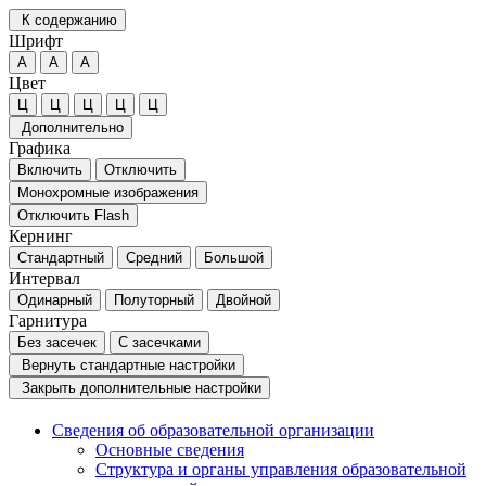
К содержанию
Шрифт
А
А
А
Цвет
Ц
Ц
Ц
Ц
Ц
Дополнительно
Графика
Включить
Отключить
Монохромные изображения
Отключить Flash
Кернинг
Стандартный
Средний
Большой
Интервал
Одинарный
Полуторный
Двойной
Гарнитура
Без засечек
С засечками
Вернуть стандартные настройки
Закрыть дополнительные настройки
Сведения об образовательной организации
Основные сведения
Структура и органы управления образовательной