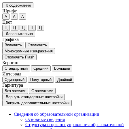
К содержанию
Шрифт
А
А
А
Цвет
Ц
Ц
Ц
Ц
Ц
Дополнительно
Графика
Включить
Отключить
Монохромные изображения
Отключить Flash
Кернинг
Стандартный
Средний
Большой
Интервал
Одинарный
Полуторный
Двойной
Гарнитура
Без засечек
С засечками
Вернуть стандартные настройки
Закрыть дополнительные настройки
Сведения об образовательной организации
Основные сведения
Структура и органы управления образовательной