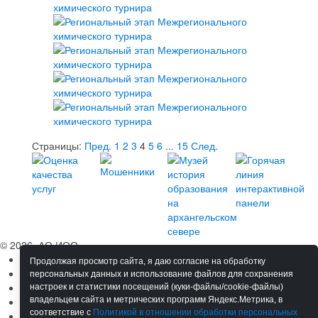
Страницы:
Пред.
1
2
3
4
5
6
...
15
След.
© 2026, АО ИОО
Сведения об ОО
Продолжая просмотр сайта, я даю согласие на обработку
Обучение
персональных данных и использование файлов для сохранения
Мероприятия
настроек и статистики посещений (куки-файлы/cookie-файлы)
Сотрудничество
владельцем сайта и метрических программ Яндекс.Метрика, в
соответствие с
Политикой в отношении обработки персональных
Ресурсы