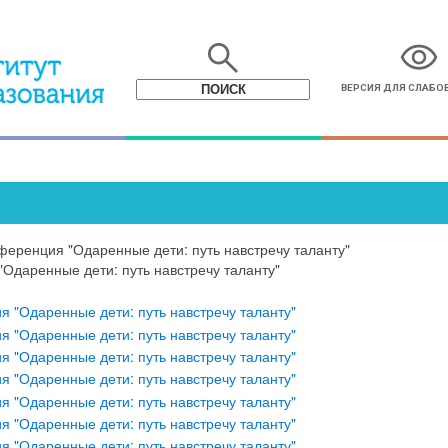
search
visibility
ВЕРСИЯ ДЛЯ СЛАБ
ференция "Одаренные дети: путь навстречу таланту"
Одаренные дети: путь навстречу таланту"