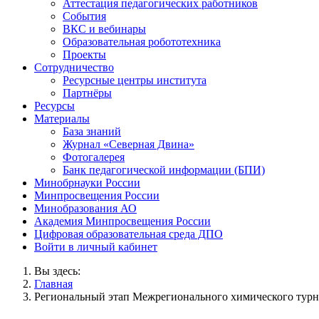
Аттестация педагогических работников
События
ВКС и вебинары
Образовательная робототехника
Проекты
Сотрудничество
Ресурсные центры института
Партнёры
Ресурсы
Материалы
База знаний
Журнал «Северная Двина»
Фотогалерея
Банк педагогической информации (БПИ)
Минобрнауки России
Минпросвещения России
Минобразования АО
Академия Минпросвещения России
Цифровая образовательная среда ДПО
Войти в личный кабинет
Вы здесь:
Главная
Региональный этап Межрегионального химического тур