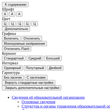
К содержанию
Шрифт
А
А
А
Цвет
Ц
Ц
Ц
Ц
Ц
Дополнительно
Графика
Включить
Отключить
Монохромные изображения
Отключить Flash
Кернинг
Стандартный
Средний
Большой
Интервал
Одинарный
Полуторный
Двойной
Гарнитура
Без засечек
С засечками
Вернуть стандартные настройки
Закрыть дополнительные настройки
Сведения об образовательной организации
Основные сведения
Структура и органы управления образовательной о