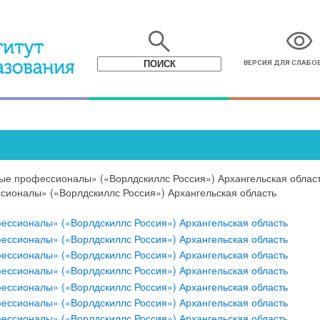
search
visibility
ВЕРСИЯ ДЛЯ СЛАБ
ые профессионалы» («Ворлдскиллс Россия») Архангельская облас
ионалы» («Ворлдскиллс Россия») Архангельская область