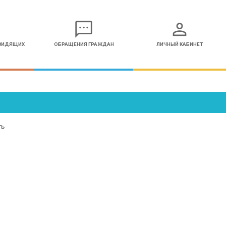
sms
person
ОВИДЯЩИХ
ОБРАЩЕНИЯ ГРАЖДАН
ЛИЧНЫЙ КАБИНЕТ
ть