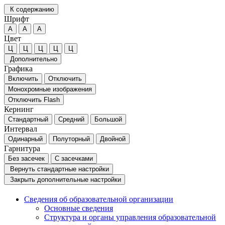
К содержанию
Шрифт
А
А
А
Цвет
Ц
Ц
Ц
Ц
Ц
Дополнительно
Графика
Включить
Отключить
Монохромные изображения
Отключить Flash
Кернинг
Стандартный
Средний
Большой
Интервал
Одинарный
Полуторный
Двойной
Гарнитура
Без засечек
С засечками
Вернуть стандартные настройки
Закрыть дополнительные настройки
Сведения об образовательной организации
Основные сведения
Структура и органы управления образовательной