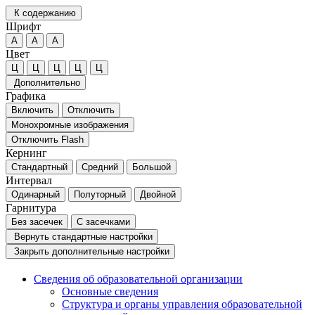
К содержанию
Шрифт
А
А
А
Цвет
Ц
Ц
Ц
Ц
Ц
Дополнительно
Графика
Включить
Отключить
Монохромные изображения
Отключить Flash
Кернинг
Стандартный
Средний
Большой
Интервал
Одинарный
Полуторный
Двойной
Гарнитура
Без засечек
С засечками
Вернуть стандартные настройки
Закрыть дополнительные настройки
Сведения об образовательной организации
Основные сведения
Структура и органы управления образовательной