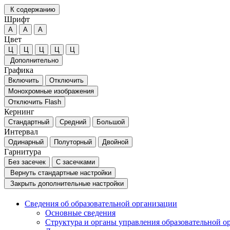
К содержанию
Шрифт
А
А
А
Цвет
Ц
Ц
Ц
Ц
Ц
Дополнительно
Графика
Включить
Отключить
Монохромные изображения
Отключить Flash
Кернинг
Стандартный
Средний
Большой
Интервал
Одинарный
Полуторный
Двойной
Гарнитура
Без засечек
С засечками
Вернуть стандартные настройки
Закрыть дополнительные настройки
Сведения об образовательной организации
Основные сведения
Структура и органы управления образовательной о