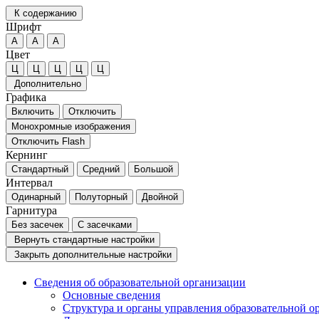
К содержанию
Шрифт
А
А
А
Цвет
Ц
Ц
Ц
Ц
Ц
Дополнительно
Графика
Включить
Отключить
Монохромные изображения
Отключить Flash
Кернинг
Стандартный
Средний
Большой
Интервал
Одинарный
Полуторный
Двойной
Гарнитура
Без засечек
С засечками
Вернуть стандартные настройки
Закрыть дополнительные настройки
Сведения об образовательной организации
Основные сведения
Структура и органы управления образовательной о