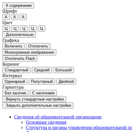
К содержанию
Шрифт
А
А
А
Цвет
Ц
Ц
Ц
Ц
Ц
Дополнительно
Графика
Включить
Отключить
Монохромные изображения
Отключить Flash
Кернинг
Стандартный
Средний
Большой
Интервал
Одинарный
Полуторный
Двойной
Гарнитура
Без засечек
С засечками
Вернуть стандартные настройки
Закрыть дополнительные настройки
Сведения об образовательной организации
Основные сведения
Структура и органы управления образовательной о