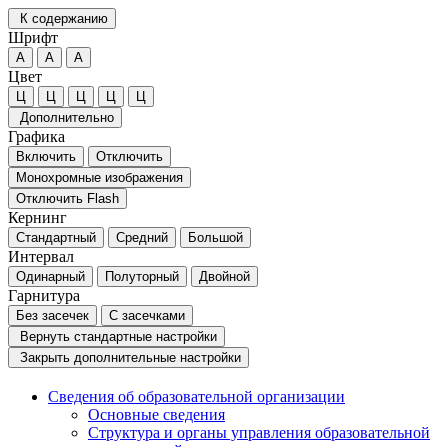
К содержанию
Шрифт
А
А
А
Цвет
Ц
Ц
Ц
Ц
Ц
Дополнительно
Графика
Включить
Отключить
Монохромные изображения
Отключить Flash
Кернинг
Стандартный
Средний
Большой
Интервал
Одинарный
Полуторный
Двойной
Гарнитура
Без засечек
С засечками
Вернуть стандартные настройки
Закрыть дополнительные настройки
Сведения об образовательной организации
Основные сведения
Структура и органы управления образовательной