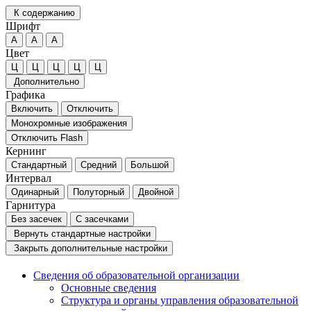
К содержанию
Шрифт
А
А
А
Цвет
Ц
Ц
Ц
Ц
Ц
Дополнительно
Графика
Включить
Отключить
Монохромные изображения
Отключить Flash
Кернинг
Стандартный
Средний
Большой
Интервал
Одинарный
Полуторный
Двойной
Гарнитура
Без засечек
С засечками
Вернуть стандартные настройки
Закрыть дополнительные настройки
Сведения об образовательной организации
Основные сведения
Структура и органы управления образовательной