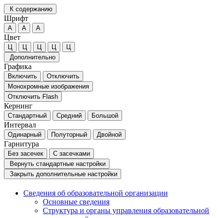
К содержанию
Шрифт
А
А
А
Цвет
Ц
Ц
Ц
Ц
Ц
Дополнительно
Графика
Включить
Отключить
Монохромные изображения
Отключить Flash
Кернинг
Стандартный
Средний
Большой
Интервал
Одинарный
Полуторный
Двойной
Гарнитура
Без засечек
С засечками
Вернуть стандартные настройки
Закрыть дополнительные настройки
Сведения об образовательной организации
Основные сведения
Структура и органы управления образовательной