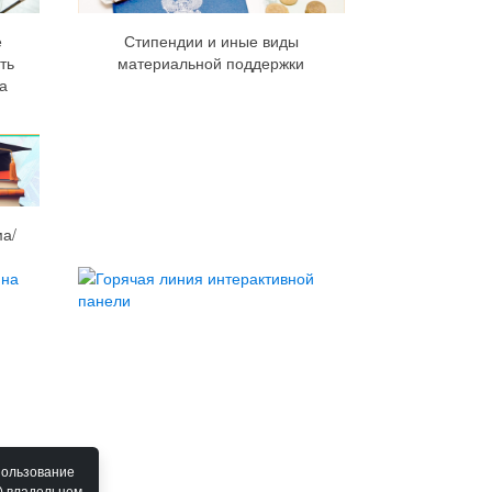
е
Стипендии и иные виды
ть
материальной поддержки
а
а/
пользование