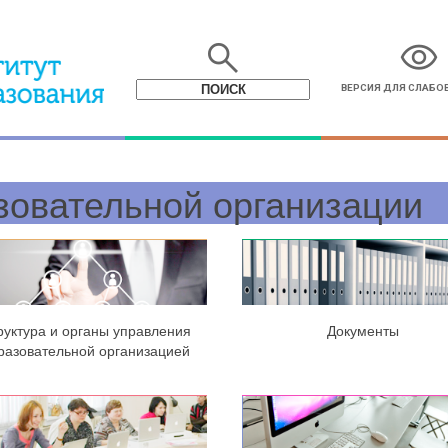
search
visibility
ВЕРСИЯ ДЛЯ СЛАБ
зовательной организации
руктура и органы управления
Документы
разовательной организацией