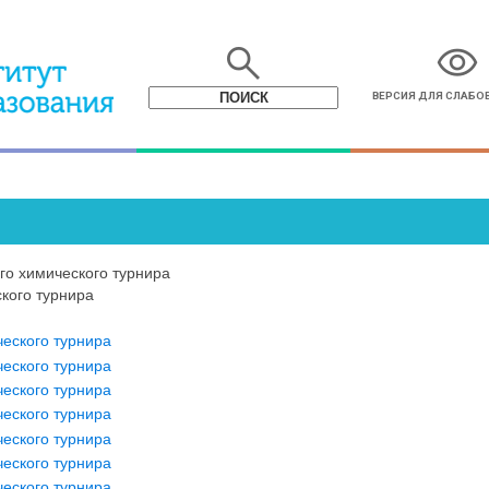
search
visibility
ВЕРСИЯ ДЛЯ СЛАБ
го химического турнира
кого турнира