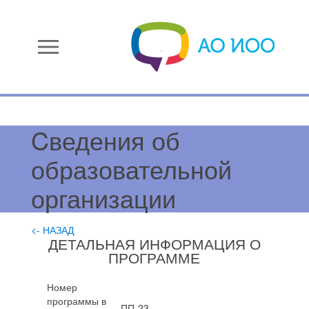
menu
Cведения об
образовательной
организации
<- НАЗАД
ДЕТАЛЬНАЯ ИНФОРМАЦИЯ О
ПРОГРАММЕ
Номер
программы в
ПП-23