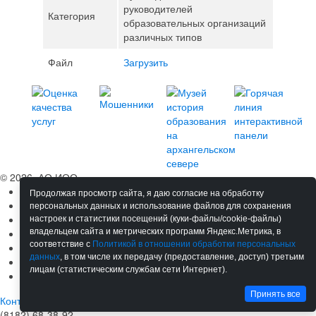
руководителей
Категория
образовательных организаций
различных типов
Файл
Загрузить
© 2026, АО ИОО
Сведения об ОО
Продолжая просмотр сайта, я даю согласие на обработку
Обучение
персональных данных и использование файлов для сохранения
Мероприятия
настроек и статистики посещений (куки-файлы/cookie-файлы)
Сотрудничество
владельцем сайта и метрических программ Яндекс.Метрика, в
соответствие с
Политикой в отношении обработки персональных
Ресурсы
данных
, в том числе их передачу (предоставление, доступ) третьим
Материалы
лицам (статистическим службам сети Интернет).
Новости
Принять все
Контакты
(8182) 68-38-92