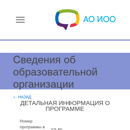
menu
Cведения об
образовательной
организации
<- НАЗАД
ДЕТАЛЬНАЯ ИНФОРМАЦИЯ О
ПРОГРАММЕ
Номер
программы в
УЭ-80