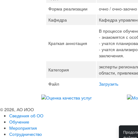
Форма реализации
очно / очно-заочно
Кафедра
Кафедра управлен
В процессе обуче
- знакомятся с ос
Краткая аннотация
- учатся планиров
- учатся анализир
заключения.
эксперты регионал
Категория
области, привлека
Файл
Загрузить
© 2026, АО ИОО
Сведения об ОО
Обучение
Мероприятия
Продолж
Сотрудничество