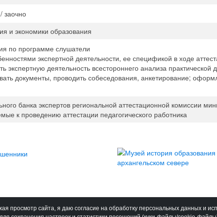
 / заочно
ия и экономики образования
ния по программе слушатели
обенностями экспертной деятельности, ее спецификой в ходе аттест
ать экспертную деятельность всестороннего анализа практической д
овать документы, проводить собеседования, анкетирование; оформ
ьного банка экспертов региональной аттестационной комиссии мин
емые к проведению аттестации педагогического работника
ая просмотр сайта, я даю согласие на обработку персональных данных и ис