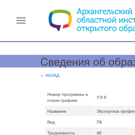
menu
Cведения об обра
<- НАЗАД
Номер программы в
УЭ-9
плане-графике
Название
Экспертиза профес
Вид
ПК
Трудоемкость
40