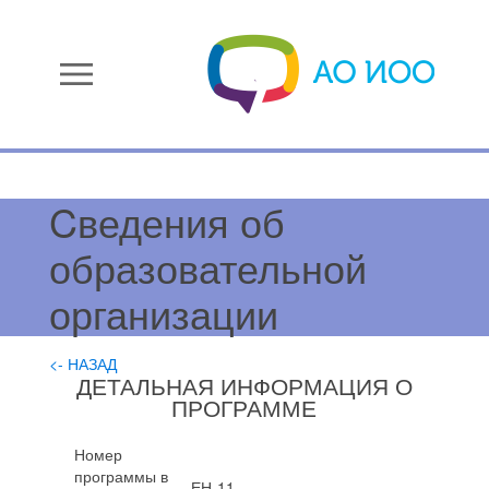
menu
Cведения об
образовательной
организации
<- НАЗАД
ДЕТАЛЬНАЯ ИНФОРМАЦИЯ О
ПРОГРАММЕ
Номер
программы в
ЕН-11