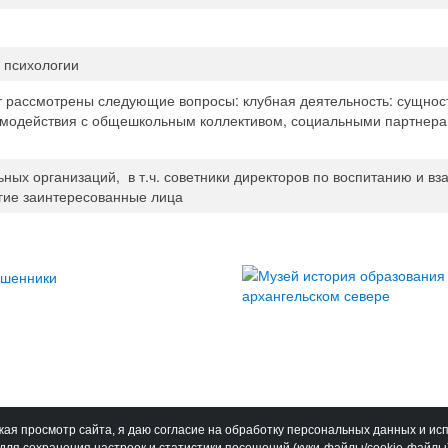
 психологии
т рассмотрены следующие вопросы: клубная деятельность: сущнос
аимодействия с общешкольным коллективом, социальными партнер
ьных организаций, в т.ч. советники директоров по воспитанию и 
гие заинтересованные лица
ая просмотр сайта, я даю согласие на обработку персональных данных и ис