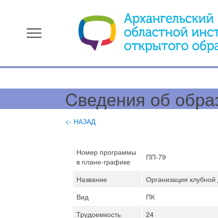
menu
Cведения об обра
<- НАЗАД
Номер программы
ПП-79
в плане-графике
Название
Организация клубной 
Вид
ПК
Трудоемкость
24