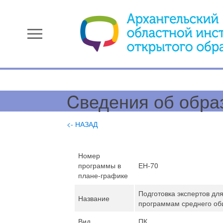
menu
Cведения об обра
<- НАЗАД
Номер
программы в
ЕН-70
плане-графике
Подготовка экспертов дл
Название
программам среднего об
Вид
ПК